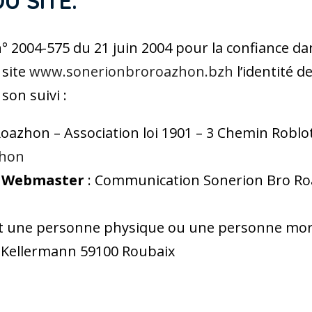
U SITE.
oi n° 2004-575 du 21 juin 2004 pour la confiance 
 site
www.sonerionbroroazhon.bzh
l’identité d
 son suivi :
oazhon – Association loi 1901 – 3 Chemin Roblo
zhon
t Webmaster
: Communication Sonerion Bro Ro
st une personne physique ou une personne mor
e Kellermann 59100 Roubaix