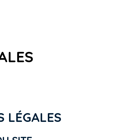
Sonerion Bro Roazhon
Bagadoù
Enseignem
ALES
S LÉGALES